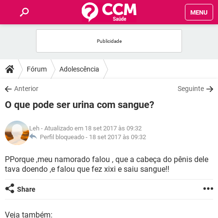
MENU
INÍCIO
FÓRUM
Fórum
Adolescência
SAÚDE
Anterior
Seguinte
O que pode ser urina com sangue?
FAMÍLIA
Leh
- Atualizado em 18 set 2017 às 09:32
NUTRIÇÃO
Perfil bloqueado -
18 set 2017 às 09:32
PPorque ,meu namorado falou , que a cabeça do pênis dele
BEM-ESTAR
tava doendo ,e falou que fez xixi e saiu sangue!!
SEXUALIDADE
Share
GLOSSÁRIO
Veja também: