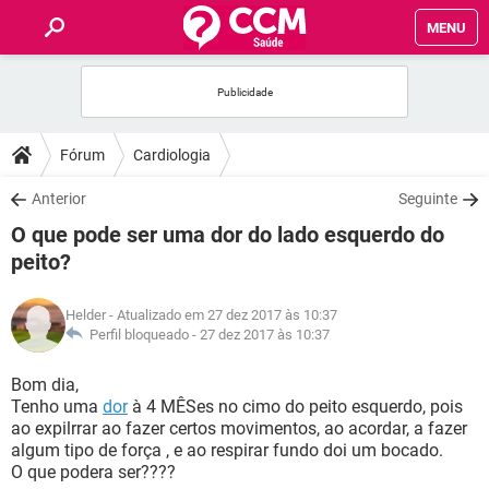
MENU
INÍCIO
FÓRUM
Fórum
Cardiologia
SAÚDE
Anterior
Seguinte
O que pode ser uma dor do lado esquerdo do
FAMÍLIA
peito?
NUTRIÇÃO
Helder
- Atualizado em 27 dez 2017 às 10:37
Perfil bloqueado -
27 dez 2017 às 10:37
BEM-ESTAR
Bom dia,
Tenho uma
dor
à 4 MÊSes no cimo do peito esquerdo, pois
SEXUALIDADE
ao expilrrar ao fazer certos movimentos, ao acordar, a fazer
algum tipo de força , e ao respirar fundo doi um bocado.
O que podera ser????
GLOSSÁRIO