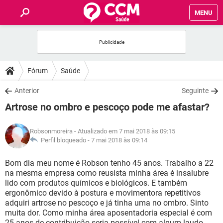
MENU
INÍCIO
FÓRUM
Fórum
Saúde
SAÚDE
Anterior
Seguinte
Artrose no ombro e pescoço pode me afastar?
FAMÍLIA
Robsonmoreira
- Atualizado em 7 mai 2018 às 09:15
NUTRIÇÃO
Perfil bloqueado -
7 mai 2018 às 09:14
Bom dia meu nome é Robson tenho 45 anos. Trabalho a 22
BEM-ESTAR
na mesma empresa como reusista minha área é insalubre
lido com produtos químicos e biológicos. E também
SEXUALIDADE
ergonômico devido à postura e movimentora repetitivos
adquiri artrose no pescoço e já tinha uma no ombro. Sinto
muita dor. Como minha área aposentadoria especial é com
GLOSSÁRIO
25 anos de contribuição seria possível com algum laudo