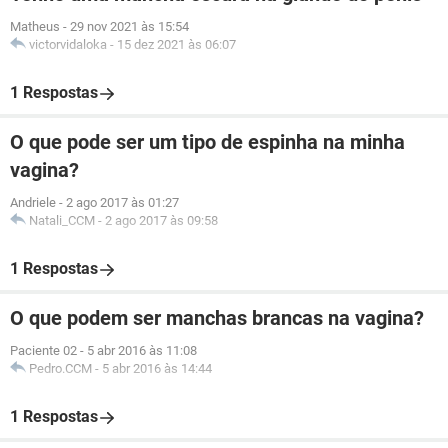
Matheus
-
29 nov 2021 às 15:54
victorvidaloka
-
15 dez 2021 às 06:07
1 Respostas
O que pode ser um tipo de espinha na minha
vagina?
Andriele
-
2 ago 2017 às 01:27
Natali_CCM
-
2 ago 2017 às 09:58
1 Respostas
O que podem ser manchas brancas na vagina?
Paciente 02
-
5 abr 2016 às 11:08
Pedro.CCM
-
5 abr 2016 às 14:44
1 Respostas