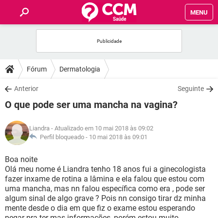
MENU
INÍCIO
FÓRUM
Fórum
Dermatologia
SAÚDE
Anterior
Seguinte
O que pode ser uma mancha na vagina?
FAMÍLIA
Liandra
- Atualizado em 10 mai 2018 às 09:02
NUTRIÇÃO
Perfil bloqueado -
10 mai 2018 às 09:01
Boa noite
BEM-ESTAR
Olá meu nome é Liandra tenho 18 anos fui a ginecologista
fazer inxame de rotina a lâmina e ela falou que estou com
SEXUALIDADE
uma mancha, mas nn falou específica como era , pode ser
algum sinal de algo grave ? Pois nn consigo tirar dz minha
mente desde o dia em que fiz o exame estou esperando
GLOSSÁRIO
pegar pra ter mas informações, porém estou muito