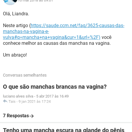
10 mai 2018 às 09:01
Olá, Liandra.
Neste artigo (
https://saude.ccm.net/faq/3625-causas-das-
manchas-na-vagina-e-
vulva#q=mancha+na+vagina&cur=1&url=%2F)
você
conhece melhor as causas das manchas na vagina.
Um abraço!
Conversas semelhantes
O que são manchas brancas na vagina?
luciano alves silva
-
5 abr 2017 às 16:49
Tais
-
9 jan 2021 às 17:24
7 Respostas
Tenho uma mancha escura na glande do pênis