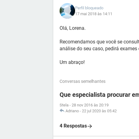
Perfil bloqueado
17 mai 2018 às 14:11
Olá, Lorena.
Recomendamos que você se consulte
análise do seu caso, pedirá exames 
Um abraço!
Conversas semelhantes
Que especialista procurar 
Stela
-
28 nov 2016 às 20:19
Adriano
-
22 jul 2020 às 05:42
4 Respostas