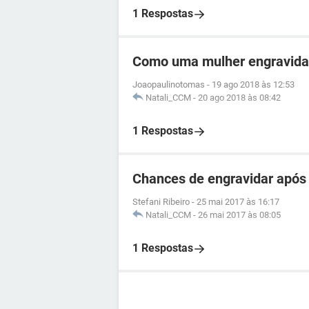
1 Respostas
Como uma mulher engravida
Joaopaulinotomas
-
19 ago 2018 às 12:53
Natali_CCM
-
20 ago 2018 às 08:42
1 Respostas
Chances de engravidar após 
Stefani Ribeiro
-
25 mai 2017 às 16:17
Natali_CCM
-
26 mai 2017 às 08:05
1 Respostas