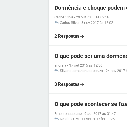
Dormência e choque podem es
Carlos Silva
-
29 out 2017 às 09:58
Carlos Silva
-
8 nov 2017 às 12:02
2 Respostas
O que pode ser uma dormên
andreia
-
17 set 2016 às 12:36
Silvanete mareira de souza
-
24 nov 2017 
3 Respostas
O que pode acontecer se fi
Emersoncaetano
-
9 set 2017 às 01:47
Natali_CCM
-
11 set 2017 às 11:26