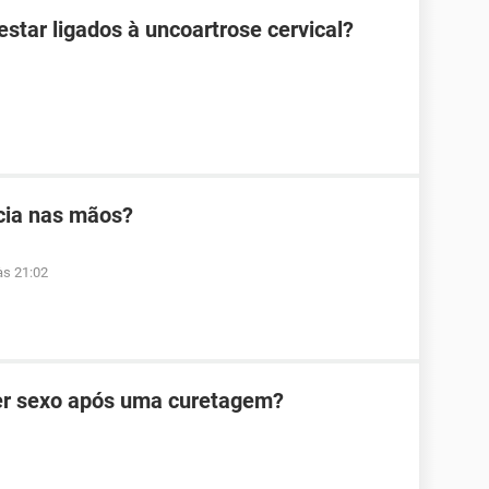
tar ligados à uncoartrose cervical?
cia nas mãos?
às 21:02
zer sexo após uma curetagem?