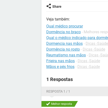
Share
Veja também:
Qual médico procurar
Dormência no braço
- Melhores res
Qual o médico indicado para dormê
Dormencia nas mãos
-
Dicas -Saúde
Dormência no rosto
-
Dicas -Saúde
Reumatismo nas mãos
-
Dicas -Saú
Frieira nas mãos
-
Dicas -Saúde
Mãos e pés frios
-
Dicas -Saúde
1 Respostas
RESPOSTA 1 / 1
Melhor resposta