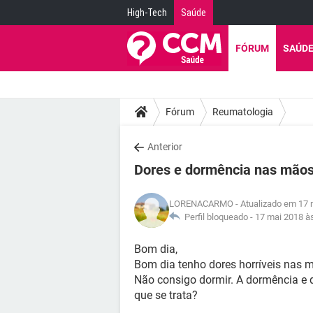
High-Tech
Saúde
FÓRUM
SAÚD
Fórum
Reumatologia
Anterior
Dores e dormência nas mãos
LORENACARMO
- Atualizado em 17 
Perfil bloqueado -
17 mai 2018 à
Bom dia,
Bom dia tenho dores horríveis nas
Não consigo dormir. A dormência e 
que se trata?