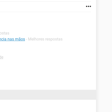
postas
ncia nas mãos
- Melhores respostas
de