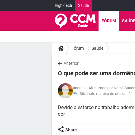
High-Tech
Saúde
FÓRUM
SAÚD
Fórum
Saúde
Anterior
O que pode ser uma dormên
andreia
- Atualizado por Natali.Saud
Silvanete mareira de souza -
24 
Devido a esforço no trabalho adorme
dor.
Share