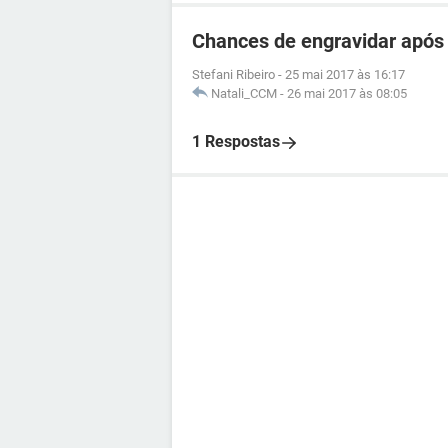
Chances de engravidar após 
Stefani Ribeiro
-
25 mai 2017 às 16:17
Natali_CCM
-
26 mai 2017 às 08:05
1 Respostas