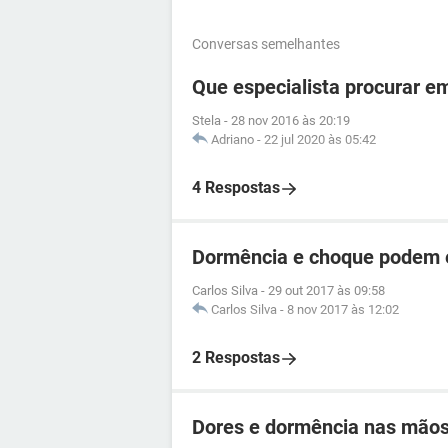
Conversas semelhantes
Que especialista procurar 
Stela
-
28 nov 2016 às 20:19
Adriano
-
22 jul 2020 às 05:42
4 Respostas
Dormência e choque podem es
Carlos Silva
-
29 out 2017 às 09:58
Carlos Silva
-
8 nov 2017 às 12:02
2 Respostas
Dores e dormência nas mãos