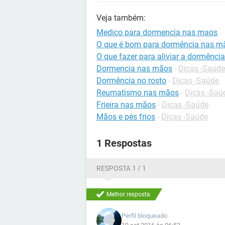
Veja também:
Medico para dormencia nas maos
O que é bom para dormência nas m
O que fazer para aliviar a dormênc
Dormencia nas mãos
-
Dicas -Saúde
Dormência no rosto
-
Dicas -Saúde
Reumatismo nas mãos
-
Dicas -Saú
Frieira nas mãos
-
Dicas -Saúde
Mãos e pés frios
-
Dicas -Saúde
1 Respostas
RESPOSTA 1 / 1
Melhor resposta
Perfil bloqueado