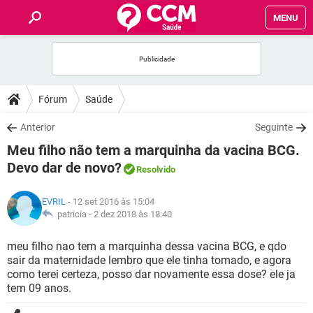
MENU
INÍCIO
FÓRUM
Fórum
Saúde
SAÚDE
Anterior
Seguinte
Meu filho não tem a marquinha da vacina BCG.
FAMÍLIA
Devo dar de novo?
Resolvido
NUTRIÇÃO
EVRIL
- 12 set 2016 às 15:04
patricia -
2 dez 2018 às 18:40
BEM-ESTAR
meu filho nao tem a marquinha dessa vacina BCG, e qdo
sair da maternidade lembro que ele tinha tomado, e agora
SEXUALIDADE
como terei certeza, posso dar novamente essa dose? ele ja
tem 09 anos.
GLOSSÁRIO