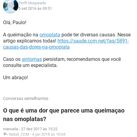
Perfil bloqueado
5 set 2016 às 09:51
Olá, Paulo!
A queimação na
omoplata
pode ter diversas causas. Nesse
artigo explicamos todas!
https://saude.ccm.net/faq/5891-
causas-das-dores-na-omoplata
Caso os
sintomas
persistam, recomendamos que você
consulte um especialista.
Um abraço!
Conversas semelhantes
O que é uma dor que parece uma queimaçao
nas omoplatas?
manuela
-
27 dez 2017 às 15:22
Natali_CCM
-
4 jan 2018 às 10:04