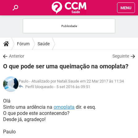
MENU
INÍCIO
FÓRUM
Fórum
Saúde
SAÚDE
Anterior
Seguinte
O que pode ser uma queimação na omoplata?
FAMÍLIA
Paulo
- Atualizado por Natali.Saude em 22 Mar 2017 às 11:34
NUTRIÇÃO
Perfil bloqueado -
5 set 2016 às 09:51
Olá
BEM-ESTAR
Sinto uma ardência na
omoplata
dir. e esq.
O que pode este acontecendo?
SEXUALIDADE
Desde já, agradeço!
Paulo
GLOSSÁRIO