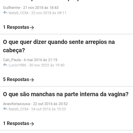
Guilherme
-
21 nov 2018 às 18:43
Natali_CCM
-
22 nov 2018 às 08:11
1 Respostas
O que quer dizer quando sente arrepios na
cabeça?
Cah_Paula
-
6 mai 2016 às 21:19
Lucio1986
-
30 nov 2022 às 19:40
5 Respostas
O que são manchas na parte interna da vagina?
Anavitoriasousa
-
22 out 2016 às 20:52
Natali_CCM
-
24 out 2016 às 10:23
1 Respostas