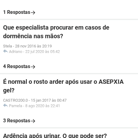
1 Respostas
Que especialista procurar em casos de
dormência nas mãos?
Stela
-
28 nov 2016 às 20:19
Adriano
-
22 jul 2020 às 05:42
4 Respostas
É normal o rosto arder após usar o ASEPXIA
gel?
CASTRO200.0
-
15 jan 2017 às 00:47
Pamela
-
8 ago 2020 às 22:41
3 Respostas
Ardência após urinar. O que pode ser?