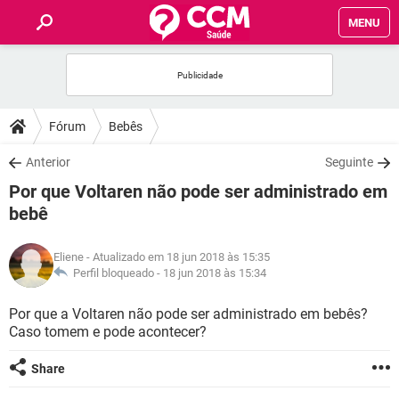
MENU
INÍCIO
FÓRUM
Fórum
Bebês
SAÚDE
Anterior
Seguinte
Por que Voltaren não pode ser administrado em
FAMÍLIA
bebê
NUTRIÇÃO
Eliene
- Atualizado em 18 jun 2018 às 15:35
Perfil bloqueado -
18 jun 2018 às 15:34
BEM-ESTAR
Por que a Voltaren não pode ser administrado em bebês?
Caso tomem e pode acontecer?
SEXUALIDADE
Share
GLOSSÁRIO