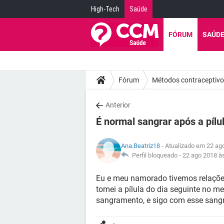
High-Tech
Saúde
FÓRUM
SAÚD
Fórum
Métodos contraceptiv
Anterior
É normal sangrar após a pílu
Ana.Beatriz18
- Atualizado em 22 ag
Perfil bloqueado -
22 ago 2018 à
Eu e meu namorado tivemos relações
tomei a pílula do dia seguinte no 
sangramento, e sigo com esse sangr