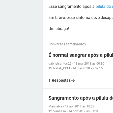
Esse sangramento após a
pílula do 
Em breve, esse sintoma deve desapa
Um abraço!
Conversas semelhantes
É normal sangrar após a pílu
gabrielsantos22
-
13 mai 2018 às 00:30
Natali_CCM
-
14 mai 2018 às 09:15
1 Respostas
Sangramento após a pílula d
Mariliabia
-
19 abr 2017 às 10:38
Vanessa
-
14 nov 2017 às 01:01