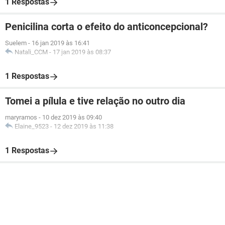
1 Respostas
Penicilina corta o efeito do anticoncepcional?
Suelem
-
16 jan 2019 às 16:41
Natali_CCM
-
17 jan 2019 às 08:37
1 Respostas
Tomei a pílula e tive relação no outro dia
maryramos
-
10 dez 2019 às 09:40
Elaine_9523
-
12 dez 2019 às 11:38
1 Respostas