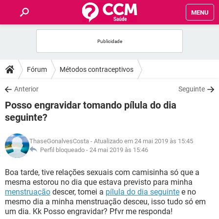
MENU
INÍCIO
FÓRUM
Fórum
Métodos contraceptivos
SAÚDE
Anterior
Seguinte
Posso engravidar tomando pílula do dia
FAMÍLIA
seguinte?
NUTRIÇÃO
ThaseGonalvesCosta
- Atualizado em 24 mai 2019 às 15:45
Perfil bloqueado -
24 mai 2019 às 15:46
BEM-ESTAR
Boa tarde, tive relações sexuais com camisinha só que a
mesma estorou no dia que estava previsto para minha
SEXUALIDADE
menstruação
descer, tomei a
pílula do dia seguinte
e no
mesmo dia a minha menstruação desceu, isso tudo só em
um dia. Kk Posso engravidar? Pfvr me responda!
GLOSSÁRIO