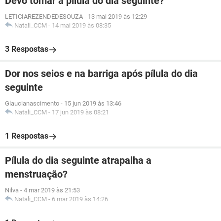
Devo tomar a pílula do dia seguinte?
LETICIAREZENDEDESOUZA
-
13 mai 2019 às 12:29
Natali_CCM
-
14 mai 2019 às 08:35
3 Respostas
Dor nos seios e na barriga após pílula do dia
seguinte
Glaucianascimento
-
15 jun 2019 às 13:46
Natali_CCM
-
17 jun 2019 às 08:21
1 Respostas
Pílula do dia seguinte atrapalha a
menstruação?
Nilva
-
4 mar 2019 às 21:53
Natali_CCM
-
6 mar 2019 às 14:26