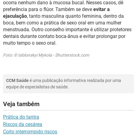
ocorra nenhum dano à mucosa bucal. Nesses casos, dê
preferência para o flúor. Também se deve
evitar a
ejaculação
, tanto masculina quanto feminina, dentro da
boca, bem como a prática de sexo oral em uma mulher
menstruada. Outro conselho importante é utilizar protetores
dentais durante contato boca-ânus e evitar prolongar por
muito tempo o sexo oral.
Foto: © Iablonskyi Mykola - Shutterstock.com
CCM Saúde
é uma publicação informativa realizada por uma
equipe de especialistas de saúde.
Veja também
Prática do tantra
Riscos da cesárea
Coito interrompido riscos