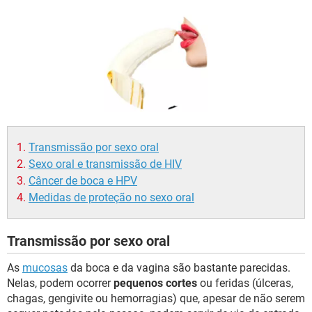
Transmissão por sexo oral
Sexo oral e transmissão de HIV
Câncer de boca e HPV
Medidas de proteção no sexo oral
Transmissão por sexo oral
As
mucosas
da boca e da vagina são bastante parecidas.
Nelas, podem ocorrer
pequenos cortes
ou feridas (úlceras,
chagas, gengivite ou hemorragias) que, apesar de não serem