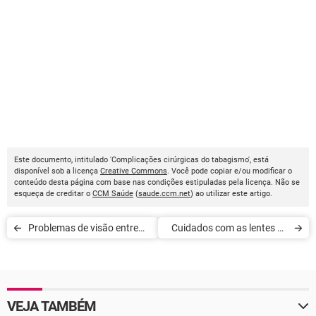
Este documento, intitulado 'Complicações cirúrgicas do tabagismo', está
disponível sob a licença
Creative Commons
. Você pode copiar e/ou modificar o
conteúdo desta página com base nas condições estipuladas pela licença. Não se
esqueça de creditar o
CCM Saúde
(
saude.ccm.net
) ao utilizar este artigo.
Problemas de visão entre
Cuidados com as lentes de
crianças
contato
VEJA TAMBÉM