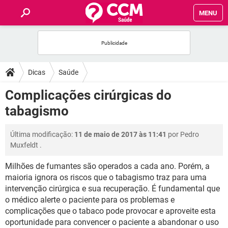
MENU
INÍCIO
FÓRUM
Dicas
Saúde
SAÚDE
Complicações cirúrgicas do
tabagismo
FAMÍLIA
Última modificação:
11 de maio de 2017 às 11:41
por
Pedro
NUTRIÇÃO
Muxfeldt
.
Milhões de fumantes são operados a cada ano. Porém, a
BEM-ESTAR
maioria ignora os riscos que o tabagismo traz para uma
intervenção cirúrgica e sua recuperação. É fundamental que
SEXUALIDADE
o médico alerte o paciente para os problemas e
complicações que o tabaco pode provocar e aproveite esta
GLOSSÁRIO
oportunidade para convencer o paciente a abandonar o uso