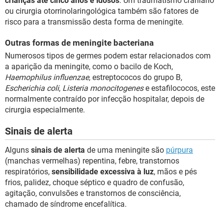
crianças até cinco anos e idosos
. Um traumatismo craniano
ou cirurgia otorrinolaringológica também são fatores de
risco para a transmissão desta forma de meningite.
Outras formas de meningite bacteriana
Numerosos tipos de germes podem estar relacionados com
a aparição da meningite, como o bacilo de Koch,
Haemophilus influenzae
, estreptococos do grupo B,
Escherichia coli
,
Listeria monocitogenes
e estafilococos, este
normalmente contraído por infecção hospitalar, depois de
cirurgia especialmente.
Sinais de alerta
Alguns
sinais de alerta
de uma meningite são
púrpura
(manchas vermelhas) repentina, febre, transtornos
respiratórios,
sensibilidade excessiva à luz
, mãos e pés
frios, palidez, choque séptico e quadro de confusão,
agitação, convulsões e transtornos de consciência,
chamado de síndrome encefalítica.