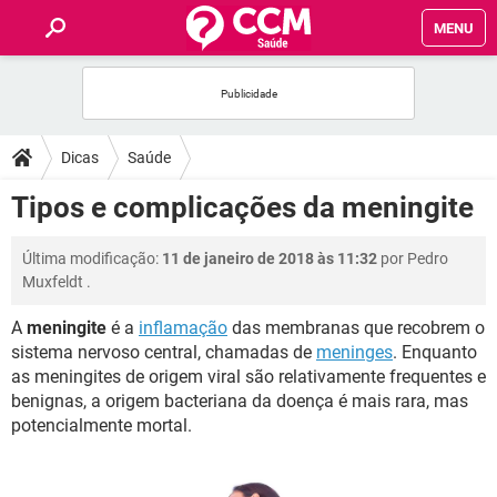
MENU
INÍCIO
FÓRUM
Dicas
Saúde
SAÚDE
Tipos e complicações da meningite
FAMÍLIA
Última modificação:
11 de janeiro de 2018 às 11:32
por
Pedro
Muxfeldt
.
NUTRIÇÃO
A
meningite
é a
inflamação
das membranas que recobrem o
sistema nervoso central, chamadas de
meninges
. Enquanto
BEM-ESTAR
as meningites de origem viral são relativamente frequentes e
benignas, a origem bacteriana da doença é mais rara, mas
SEXUALIDADE
potencialmente mortal.
GLOSSÁRIO