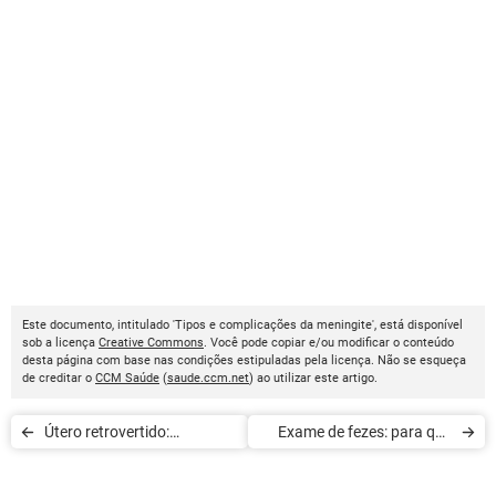
Este documento, intitulado 'Tipos e complicações da meningite', está disponível
sob a licença
Creative Commons
. Você pode copiar e/ou modificar o conteúdo
desta página com base nas condições estipuladas pela licença. Não se esqueça
de creditar o
CCM Saúde
(
saude.ccm.net
) ao utilizar este artigo.
Útero retrovertido:
Exame de fezes: para que
fertilidade e gestação
serve