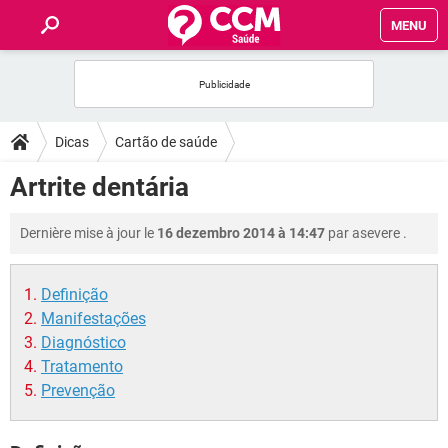
MENU
INÍCIO
FORUMS
Dicas
Cartão de saúde
SAÚDE
Artrite dentária
FAMÍLIA
Dernière mise à jour le
16 dezembro 2014 à 14:47
par
asevere
.
NUTRIÇÃO
Definição
Manifestações
BEM-ESTAR
Diagnóstico
Tratamento
SEXUALIDADE
Prevenção
GLOSSÁRIO