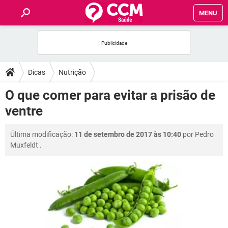
MENU
INÍCIO
FÓRUM
Dicas
Nutrição
SAÚDE
O que comer para evitar a prisão de
ventre
FAMÍLIA
Última modificação:
11 de setembro de 2017 às 10:40
por
Pedro
NUTRIÇÃO
Muxfeldt
.
BEM-ESTAR
SEXUALIDADE
GLOSSÁRIO