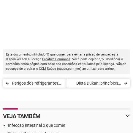
Este documento, intitulado 'O que comer para evitar a prisão de ventre', está
disponível sob a licença
Creative Commons
. Você pode copiar e/ou modificar o
conteúdo desta página com base nas condições estipuladas pela licença. Não se
esqueça de creditar o
CCM Saúde
(
saude.ccm.net
) ao utilizar este artigo.
Perigos dos refrigerantes
Dieta Dukan: princípios e
para saúde
passo a passo
VEJA TAMBÉM
Infeccao intestinal o que comer