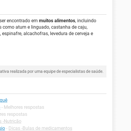
 ser encontrado em
muitos alimentos
, incluindo
xes como atum e linguado, castanha de caju,
espinafre, alcachofras, levedura de cerveja e
tiva realizada por uma equipe de especialistas de saúde.
 quê
o
- Melhores respostas
res respostas
s -Nutrição
sio
-
Dicas -Bulas de medicamentos