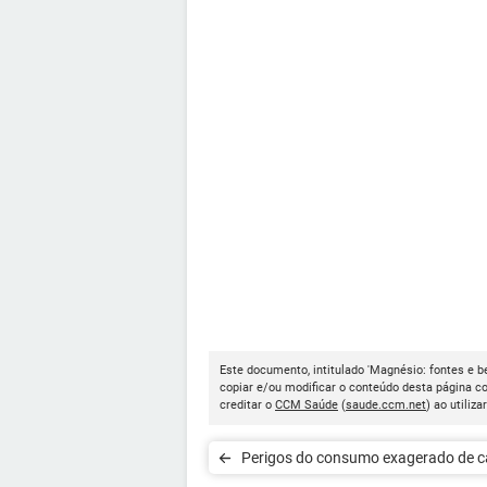
Este documento, intitulado 'Magnésio: fontes e be
copiar e/ou modificar o conteúdo desta página c
creditar o
CCM Saúde
(
saude.ccm.net
) ao utiliza
Perigos do consumo exagerado de c