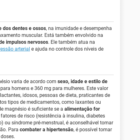
 dos dentes e ossos
, na imunidade e desempenha
laxamento muscular. Está também envolvido na
de impulsos nervosos
. Ele também atua na
ressão arterial
e ajuda no controle dos níveis de
ésio varia de acordo com
sexo, idade e estilo de
para homens e 360 mg para mulheres. Este valor
actantes, idosos, pessoas de dieta, praticantes de
tos tipos de medicamentos, como laxantes ou
 de magnésio é suficiente se a
alimentação for
fatores de risco (resistência à insulina, diabetes
io) ou síndrome pré-menstrual, é aconselhável tomar
ção. Para
combater a hipertensão
, é possível tomar
 doses.