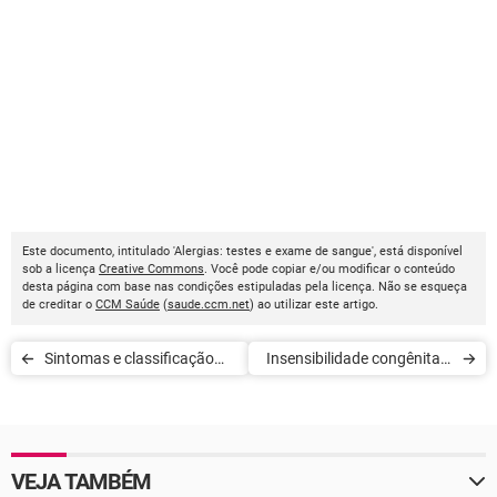
Este documento, intitulado 'Alergias: testes e exame de sangue', está disponível
sob a licença
Creative Commons
. Você pode copiar e/ou modificar o conteúdo
desta página com base nas condições estipuladas pela licença. Não se esqueça
de creditar o
CCM Saúde
(
saude.ccm.net
) ao utilizar este artigo.
Sintomas e classificação
Insensibilidade congênita à
dos linfomas
dor
VEJA TAMBÉM