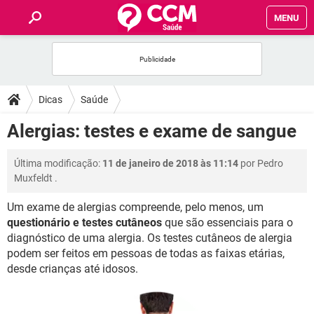
MENU
INÍCIO
FÓRUM
Dicas
Saúde
SAÚDE
Alergias: testes e exame de sangue
FAMÍLIA
Última modificação:
11 de janeiro de 2018 às 11:14
por
Pedro
Muxfeldt
.
NUTRIÇÃO
Um exame de alergias compreende, pelo menos, um
questionário e testes cutâneos
que são essenciais para o
BEM-ESTAR
diagnóstico de uma alergia. Os testes cutâneos de alergia
podem ser feitos em pessoas de todas as faixas etárias,
SEXUALIDADE
desde crianças até idosos.
GLOSSÁRIO