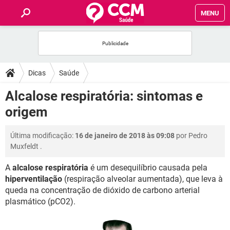
MENU
INÍCIO
FÓRUM
Dicas
Saúde
SAÚDE
Alcalose respiratória: sintomas e
origem
FAMÍLIA
Última modificação:
16 de janeiro de 2018 às 09:08
por
Pedro
NUTRIÇÃO
Muxfeldt
.
A
alcalose respiratória
é um desequilíbrio causada pela
BEM-ESTAR
hiperventilação
(respiração alveolar aumentada), que leva à
queda na concentração de dióxido de carbono arterial
SEXUALIDADE
plasmático (pCO2).
GLOSSÁRIO