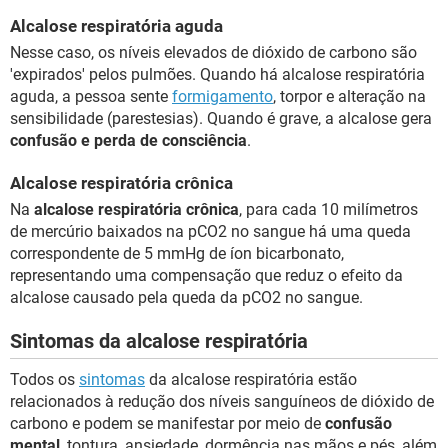
Alcalose respiratória aguda
Nesse caso, os níveis elevados de dióxido de carbono são
'expirados' pelos pulmões. Quando há alcalose respiratória
aguda, a pessoa sente
formigamento
, torpor e alteração na
sensibilidade (parestesias). Quando é grave, a alcalose gera
confusão e perda de consciência
.
Alcalose respiratória crônica
Na
alcalose respiratória crônica
, para cada 10 milímetros
de mercúrio baixados na pCO2 no sangue há uma queda
correspondente de 5 mmHg de íon bicarbonato,
representando uma compensação que reduz o efeito da
alcalose causado pela queda da pCO2 no sangue.
Sintomas da alcalose respiratória
Todos os
sintomas
da alcalose respiratória estão
relacionados à redução dos níveis sanguíneos de dióxido de
carbono e podem se manifestar por meio de
confusão
mental
, tontura, ansiedade, dormência nas mãos e pés, além