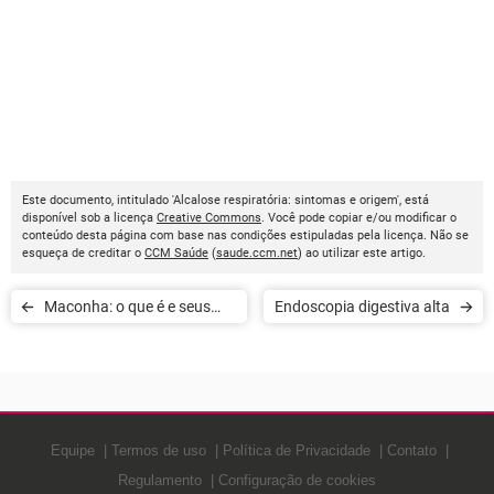
Este documento, intitulado 'Alcalose respiratória: sintomas e origem', está
disponível sob a licença
Creative Commons
. Você pode copiar e/ou modificar o
conteúdo desta página com base nas condições estipuladas pela licença. Não se
esqueça de creditar o
CCM Saúde
(
saude.ccm.net
) ao utilizar este artigo.
Maconha: o que é e seus
Endoscopia digestiva alta
efeitos
Equipe
Termos de uso
Política de Privacidade
Contato
Regulamento
Configuração de cookies