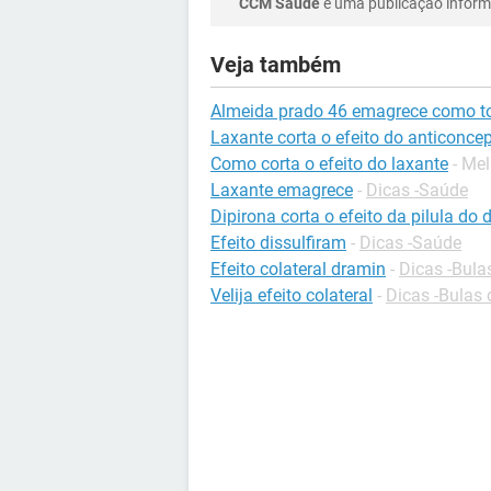
CCM Saúde
é uma publicação informa
Veja também
Almeida prado 46 emagrece como t
Laxante corta o efeito do anticonce
Como corta o efeito do laxante
- Me
Laxante emagrece
-
Dicas -Saúde
Dipirona corta o efeito da pilula do 
Efeito dissulfiram
-
Dicas -Saúde
Efeito colateral dramin
-
Dicas -Bul
Velija efeito colateral
-
Dicas -Bulas