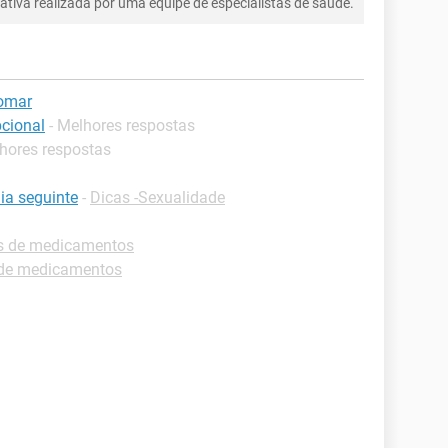
tiva realizada por uma equipe de especialistas de saúde.
omar
pcional
- Melhores respostas
lhores respostas
dia seguinte
-
Dicas -Sexualidade
as de medicamentos
 de medicamentos