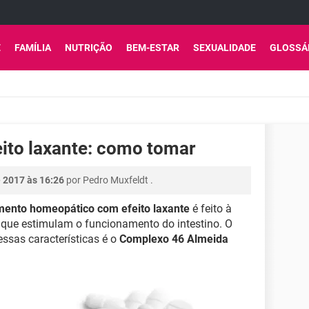
E
FAMÍLIA
NUTRIÇÃO
BEM-ESTAR
SEXUALIDADE
GLOSSÁ
ito laxante: como tomar
 2017 às 16:26
por
Pedro Muxfeldt
.
ento homeopático com efeito laxante
é feito à
que estimulam o funcionamento do intestino. O
sas características é o
Complexo 46 Almeida