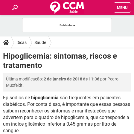
MENU
INÍCIO
FÓRUM
Dicas
Saúde
SAÚDE
Hipoglicemia: sintomas, riscos e
tratamento
FAMÍLIA
Última modificação:
2 de janeiro de 2018 às 11:36
por
Pedro
NUTRIÇÃO
Muxfeldt
.
Episódios de
hipoglicemia
são frequentes em pacientes
BEM-ESTAR
diabéticos. Por conta disso, é importante que essas pessoas
saibam reconhecer os sintomas e manifestações que
SEXUALIDADE
advertem para o quadro de hipoglicemia, que corresponde a
um índice glicêmico inferior a 0,45 gramas por litro de
GLOSSÁRIO
sangue.