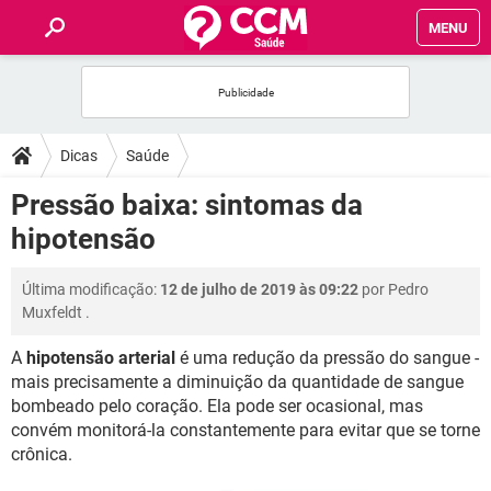
MENU
INÍCIO
FÓRUM
Dicas
Saúde
SAÚDE
Pressão baixa: sintomas da
hipotensão
FAMÍLIA
Última modificação:
12 de julho de 2019 às 09:22
por
Pedro
NUTRIÇÃO
Muxfeldt
.
A
hipotensão arterial
é uma redução da pressão do sangue -
BEM-ESTAR
mais precisamente a diminuição da quantidade de sangue
bombeado pelo coração. Ela pode ser ocasional, mas
SEXUALIDADE
convém monitorá-la constantemente para evitar que se torne
crônica.
GLOSSÁRIO