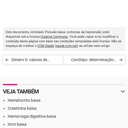
Este documento, intitulado 'Pressão baixa: sintomas da hipotensão', está
disponível sob a licença
Creative Commons
. Você pode copiar e/ou modificar o
conteúdo desta página com base nas condições estipuladas pela licença. Não se
esqueça de creditar o
CCM Saúde
(
saude.ccm.net
) ao utilizar este artigo.
Dímero D: valores de
Cariótipo: determinação e
referência
definição cromossômica
VEJA TAMBÉM
Hematocrito baixa
Creatinina baixa
Hemorragia digestiva baixa
Hcm baixa