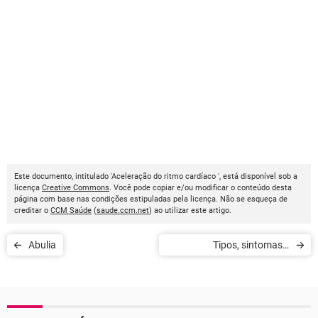
Este documento, intitulado 'Aceleração do ritmo cardíaco ', está disponível sob a
licença
Creative Commons
. Você pode copiar e/ou modificar o conteúdo desta
página com base nas condições estipuladas pela licença. Não se esqueça de
creditar o
CCM Saúde
(
saude.ccm.net
) ao utilizar este artigo.
Abulia
Tipos, sintomas e
tratamentos da acne