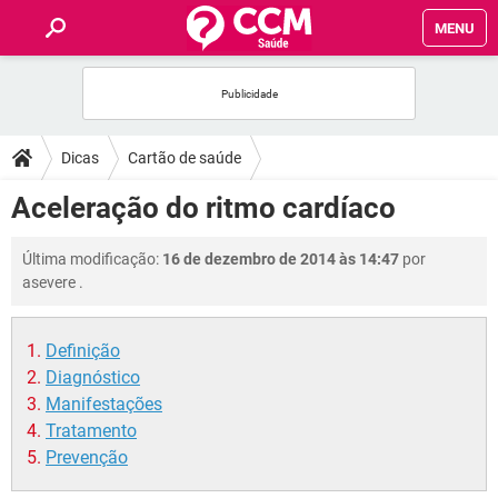
MENU
INÍCIO
FÓRUM
Dicas
Cartão de saúde
SAÚDE
Aceleração do ritmo cardíaco
FAMÍLIA
Última modificação:
16 de dezembro de 2014 às 14:47
por
asevere
.
NUTRIÇÃO
Definição
BEM-ESTAR
Diagnóstico
Manifestações
SEXUALIDADE
Tratamento
Prevenção
GLOSSÁRIO