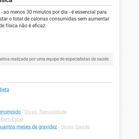
ísica
- ao menos 30 minutos por dia - é essencial para
tar o total de calorias consumidas sem aumentar
e física não é eficaz.
tiva realizada por uma equipe de especialistas de saúde.
ieta
terrompido
-
Dicas -Sexualidade
-Bem-Estar
quantos meses de gravidez
-
Dicas -Saúde