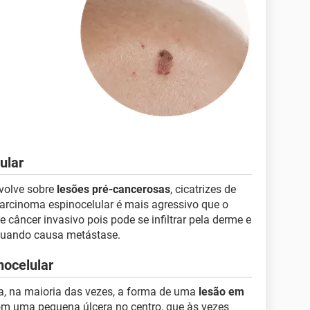
ular
volve sobre
lesões pré-cancerosas
, cicatrizes de
carcinoma espinocelular é mais agressivo que o
 câncer invasivo pois pode se infiltrar pela derme e
 quando causa metástase.
nocelular
a, na maioria das vezes, a forma de uma
lesão em
m uma pequena úlcera no centro, que às vezes