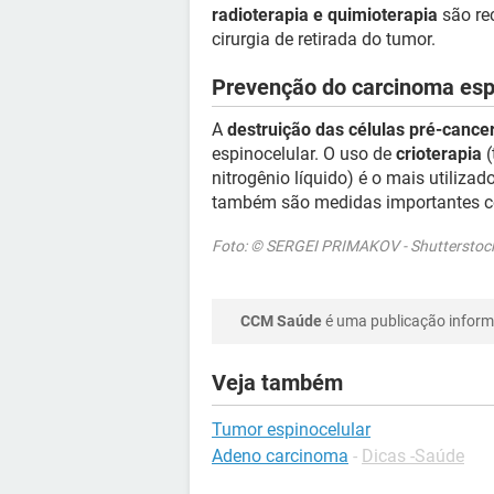
radioterapia e quimioterapia
são re
cirurgia de retirada do tumor.
Prevenção do carcinoma esp
A
destruição das células pré-cance
espinocelular. O uso de
crioterapia
(
nitrogênio líquido) é o mais utilizad
também são medidas importantes co
Foto: © SERGEI PRIMAKOV - Shuttersto
CCM Saúde
é uma publicação informa
Veja também
Tumor espinocelular
Adeno carcinoma
-
Dicas -Saúde