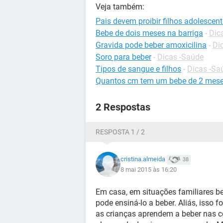
Veja também:
Pais devem proibir filhos adolescen
Bebe de dois meses na barriga
-
Dic
Gravida pode beber amoxicilina
-
Di
Soro para beber
-
Dicas -Saúde
Tipos de sangue e filhos
-
Dicas -Sa
Quantos cm tem um bebe de 2 mes
2 Respostas
RESPOSTA 1 / 2
cristina.almeida
38
8 mai 2015 às 16:20
Em casa, em situações familiares b
pode ensiná-lo a beber. Aliás, isso 
as crianças aprendem a beber nas ce