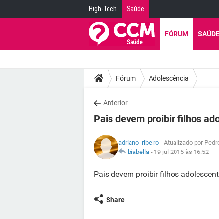
High-Tech
Saúde
FÓRUM
SAÚD
Fórum
Adolescência
Anterior
Pais devem proibir filhos ad
adriano_ribeiro
- Atualizado por Ped
biabella
-
19 jul 2015 às 16:52
Pais devem proibir filhos adolescen
Share