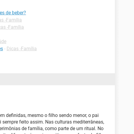
tes de beber?
as -Família
cas -Família
úde
es
-
Dicas -Família
em definidas, mesmo o filho sendo menor, o pai
foi sempre feito assim. Nas culturas mediterrâneas,
rimônias de família, como parte de um ritual. No