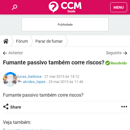
MENU
INÍCIO
FÓRUM
Fórum
Parar de fumar
SAÚDE
Anterior
Seguinte
Fumante passivo também corre riscos?
Resolvido
FAMÍLIA
lucas_barbosa
- 21 mai 2015 às 14:12
NUTRIÇÃO
alcides_lopes
-
25 mai 2015 às 11:46
Fumante passivo também corre riscos?
BEM-ESTAR
Share
SEXUALIDADE
Veja também:
GLOSSÁRIO