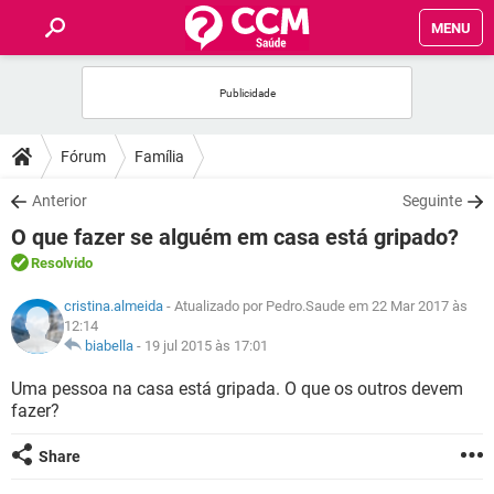
MENU
INÍCIO
FÓRUM
Fórum
Família
SAÚDE
Anterior
Seguinte
O que fazer se alguém em casa está gripado?
FAMÍLIA
Resolvido
cristina.almeida
- Atualizado por Pedro.Saude em 22 Mar 2017 às
NUTRIÇÃO
12:14
biabella
-
19 jul 2015 às 17:01
BEM-ESTAR
Uma pessoa na casa está gripada. O que os outros devem
fazer?
SEXUALIDADE
Share
GLOSSÁRIO