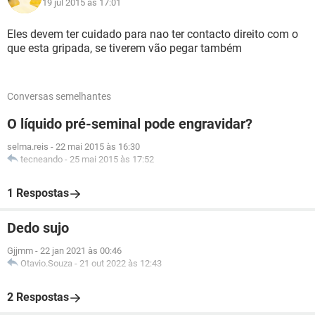
19 jul 2015 às 17:01
Eles devem ter cuidado para nao ter contacto direito com o
que esta gripada, se tiverem vão pegar também
Conversas semelhantes
O líquido pré-seminal pode engravidar?
selma.reis
-
22 mai 2015 às 16:30
tecneando
-
25 mai 2015 às 17:52
1 Respostas
Dedo sujo
Gjjmm
-
22 jan 2021 às 00:46
Otavio.Souza
-
21 out 2022 às 12:43
2 Respostas