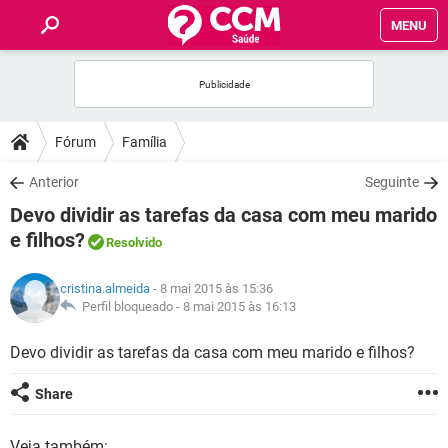
MENU
INÍCIO
FÓRUM
Fórum
Família
SAÚDE
Anterior
Seguinte
Devo dividir as tarefas da casa com meu marido
FAMÍLIA
e filhos?
Resolvido
NUTRIÇÃO
cristina.almeida
- 8 mai 2015 às 15:36
Perfil bloqueado -
8 mai 2015 às 16:13
BEM-ESTAR
Devo dividir as tarefas da casa com meu marido e filhos?
SEXUALIDADE
Share
GLOSSÁRIO
Veja também: