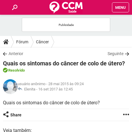
MENU
INÍCIO
FÓRUM
Fórum
Câncer
SAÚDE
Anterior
Seguinte
Quais os sintomas do câncer de colo de útero?
FAMÍLIA
Resolvido
NUTRIÇÃO
usuário anônimo
- 28 mai 2015 às 09:24
Elenita -
16 set 2017 às 12:45
BEM-ESTAR
Quais os sintomas do câncer de colo de útero?
SEXUALIDADE
Share
GLOSSÁRIO
Veja também: