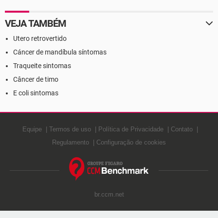
VEJA TAMBÉM
Utero retrovertido
Cáncer de mandíbula síntomas
Traqueite sintomas
Câncer de timo
E coli sintomas
Equipe
Termos de uso
Política de Privacidade
Contato
Regulamento
Configuração de cookies
br.ccm.net