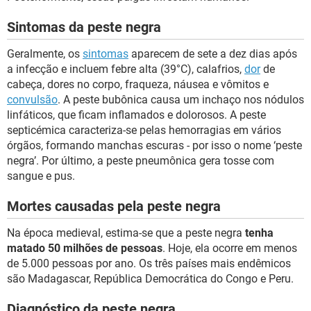
Sintomas da peste negra
Geralmente, os
sintomas
aparecem de sete a dez dias após
a infecção e incluem febre alta (39°C), calafrios,
dor
de
cabeça, dores no corpo, fraqueza, náusea e vômitos e
convulsão
. A peste bubônica causa um inchaço nos nódulos
linfáticos, que ficam inflamados e dolorosos. A peste
septicémica caracteriza-se pelas hemorragias em vários
órgãos, formando manchas escuras - por isso o nome ‘peste
negra’. Por último, a peste pneumônica gera tosse com
sangue e pus.
Mortes causadas pela peste negra
Na época medieval, estima-se que a peste negra
tenha
matado 50 milhões de pessoas
. Hoje, ela ocorre em menos
de 5.000 pessoas por ano. Os três países mais endêmicos
são Madagascar, República Democrática do Congo e Peru.
Diagnóstico da peste negra