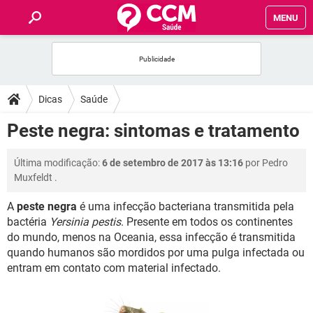
MENU
INÍCIO
FÓRUM
Dicas
Saúde
SAÚDE
Peste negra: sintomas e tratamento
FAMÍLIA
Última modificação:
6 de setembro de 2017 às 13:16
por
Pedro
Muxfeldt
.
NUTRIÇÃO
A
peste negra
é uma infecção bacteriana transmitida pela
bactéria
Yersinia pestis
. Presente em todos os continentes
BEM-ESTAR
do mundo, menos na Oceania, essa infecção é transmitida
quando humanos são mordidos por uma pulga infectada ou
SEXUALIDADE
entram em contato com material infectado.
GLOSSÁRIO