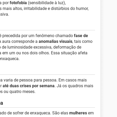
a por
fotofobia
(sensibilidade à luz),
mais altos, irritabilidade e distúrbios do humor,
siva.
 é precedida por um fenômeno chamado
fase de
 A aura corresponde a
anomalias visuais
, tais como
o de luminosidade excessiva, deformação de
a em um ou nos dois olhos. Essa situação afeta
enxaqueca.
ca varia de pessoa para pessoa. Em casos mais
ar
até duas crises por semana
. Já os quadros mais
ês ou quatro meses.
ca
do de sofrer de enxaqueca. São elas
mulheres
em