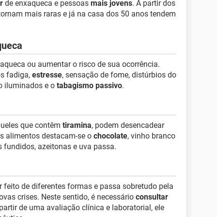
r
de enxaqueca e pessoas
mais jovens
. A partir dos
 tornam mais raras e já na casa dos 50 anos tendem
queca
aqueca ou aumentar o risco de sua ocorrência.
os fadiga,
estresse
, sensação de fome, distúrbios do
o iluminados e o
tabagismo passivo
.
aqueles que contêm
tiramina
, podem desencadear
es alimentos destacam-se o
chocolate
, vinho branco
s fundidos, azeitonas e uva passa.
feito de diferentes formas e passa sobretudo pela
ovas crises. Neste sentido, é necessário
consultar
partir de uma avaliação clínica e laboratorial, ele