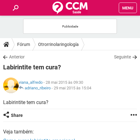
MENU
INÍCIO
FÓRUM
Fórum
Otrorrinolaringología
SAÚDE
Anterior
Seguinte
Labirintite tem cura?
FAMÍLIA
viana_alfredo
- 28 mai 2015 às 09:30
NUTRIÇÃO
adriano_ribeiro
-
29 mai 2015 às 15:04
Labirintite tem cura?
BEM-ESTAR
Share
SEXUALIDADE
Veja também:
GLOSSÁRIO