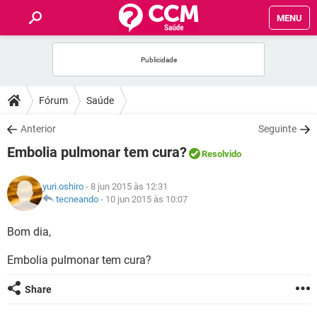
MENU
INÍCIO
FÓRUM
Fórum
Saúde
SAÚDE
Anterior
Seguinte
Embolia pulmonar tem cura?
Resolvido
FAMÍLIA
yuri.oshiro
- 8 jun 2015 às 12:31
NUTRIÇÃO
tecneando
-
10 jun 2015 às 10:07
Bom dia,
BEM-ESTAR
Embolia pulmonar tem cura?
SEXUALIDADE
Share
GLOSSÁRIO