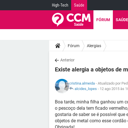
High-Tech
Saúde
FÓRUM
SAÚD
Fórum
Alergias
Anterior
Existe alergia a objetos de m
cristina.almeida
- Atualizado por Pe
alcides_lopes
-
12 ago 2015 às 1
Boa tarde, minha filha ganhou um c
o pescoço dela tem ficado vermelho, 
gostaria de saber se é possível que
objetos de metal como esse cordão 
Obrigada!