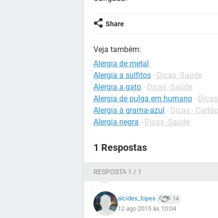
Share
Veja também:
Alergia de metal
Alergia a sulfitos
-
Dicas -Saúde
Alergia a gato
-
Dicas -Saúde
Alergia de pulga em humano
-
Dicas
Alergia à grama-azul
-
Dicas - Cartã
Alergia negra
-
Dicas -Saúde
1 Respostas
RESPOSTA 1 / 1
alcides_lopes
14
12 ago 2015 às 10:04