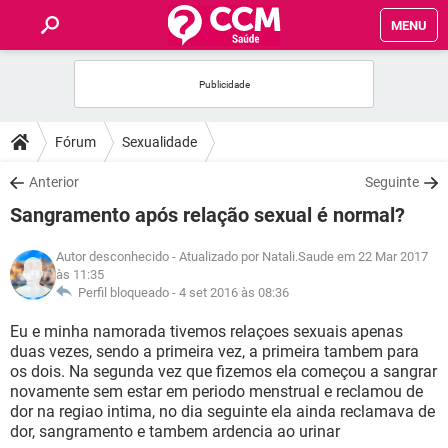
MENU
INÍCIO
FÓRUM
Fórum
Sexualidade
SAÚDE
Anterior
Seguinte
Sangramento após relação sexual é normal?
FAMÍLIA
Autor desconhecido
- Atualizado por Natali.Saude em 22 Mar 2017
às 11:35
NUTRIÇÃO
Perfil bloqueado -
4 set 2016 às 08:36
Eu e minha namorada tivemos relaçoes sexuais apenas
BEM-ESTAR
duas vezes, sendo a primeira vez, a primeira tambem para
os dois. Na segunda vez que fizemos ela começou a sangrar
SEXUALIDADE
novamente sem estar em periodo menstrual e reclamou de
dor na regiao intima, no dia seguinte ela ainda reclamava de
dor, sangramento e tambem ardencia ao urinar
GLOSSÁRIO