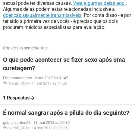
sexual pode ter diversas causas.
Veja algumas delas aqui
.
Algumas delas podem estar relacionadas inclusive a
doenças sexualmente transmissíveis
. Por conta disso - e por
ter sido a primeira vez de vocês - é preciso que os dois
procurem médicos especialistas para avaliação.
Conversas semelhantes
O que pode acontecer se fizer sexo após uma
curetagem?
Emersoncaetano
-
9 set 2017 às 01:47
Natali_CCM
-
11 set 2017 às 11:26
1 Respostas
É normal sangrar após a pílula do dia seguinte?
gabrielsantos22
-
13 mai 2018 às 00:30
Natali_CCM
-
14 mai 2018 às 09:15