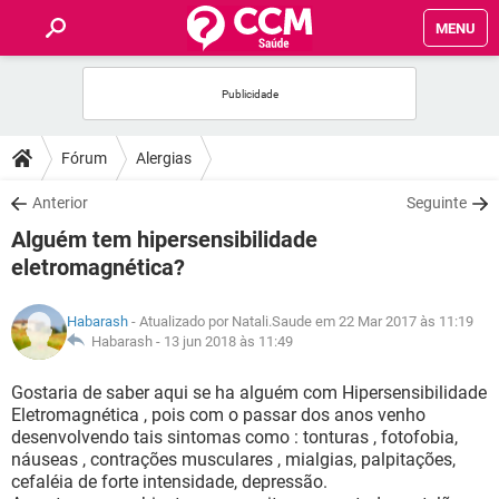
MENU
INÍCIO
FÓRUM
Fórum
Alergias
SAÚDE
Anterior
Seguinte
Alguém tem hipersensibilidade
FAMÍLIA
eletromagnética?
NUTRIÇÃO
Habarash
- Atualizado por Natali.Saude em 22 Mar 2017 às 11:19
Habarash -
13 jun 2018 às 11:49
BEM-ESTAR
Gostaria de saber aqui se ha alguém com Hipersensibilidade
Eletromagnética , pois com o passar dos anos venho
SEXUALIDADE
desenvolvendo tais sintomas como : tonturas , fotofobia,
náuseas , contrações musculares , mialgias, palpitações,
cefaléia de forte intensidade, depressão.
GLOSSÁRIO