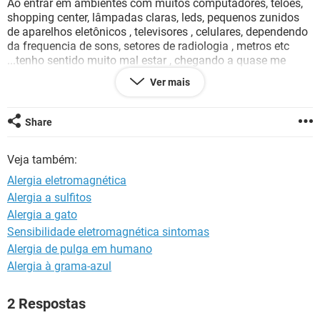
Ao entrar em ambientes com muitos computadores, telões,
shopping center, lâmpadas claras, leds, pequenos zunidos
de aparelhos eletônicos , televisores , celulares, dependendo
da frequencia de sons, setores de radiologia , metros etc
...tenho sentido muito mal estar , chegando a quase me
impossibilitar de entrar em ambientes assim. Não é fobia,
Ver mais
nem sindrome de pânico, não tenho depressão.
Quando saio imediatamente os sintomas desaparecem ,
mas s tenho q permanecer necessito de tomar analgesicos,
Share
relaxantes musculares e antieméticos.
Infelizmente isso ta m prejudicando profissionalmente .
Veja também:
Alguém conhece algum profissional da área da saúde q
possa me orientar no tratamento e exames necessários, ou
Alergia eletromagnética
queira estudar o meu caso ?
Alergia a sulfitos
Fico no aguardo, Gratidão
Alergia a gato
Sensibilidade eletromagnética sintomas
Alergia de pulga em humano
Alergia à grama-azul
2 Respostas