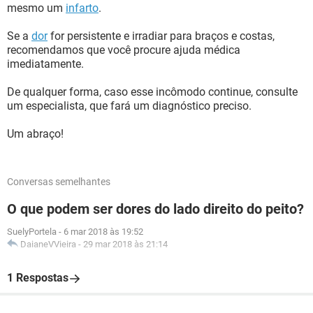
mesmo um
infarto
.
Se a
dor
for persistente e irradiar para braços e costas,
recomendamos que você procure ajuda médica
imediatamente.
De qualquer forma, caso esse incômodo continue, consulte
um especialista, que fará um diagnóstico preciso.
Um abraço!
Conversas semelhantes
O que podem ser dores do lado direito do peito?
SuelyPortela
-
6 mar 2018 às 19:52
DaianeVVieira
-
29 mar 2018 às 21:14
1 Respostas