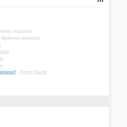
lhores respostas
- Melhores respostas
o
aúde
de
de
erigoso?
-
Fórum Saúde