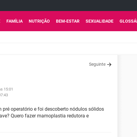
E
FAMÍLIA
NUTRIÇÃO
BEM-ESTAR
SEXUALIDADE
GLOSSÁ
Seguinte
às 15:01
07:43
 pré operatório e foi descoberto nódulos sólidos
rave? Quero fazer mamoplastia redutora e