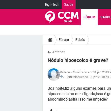
High-Tech
Saúde
FÓRUM
SAÚD
Fórum
Bebês
Anterior
Nódulo hipoecoico é grave?
Dirlene
- Atualizado em 31 jan 2019 
Perfil bloqueado -
5 jan 2018 às 
Boa noite,fiz alguns exames para um
hipoecoicas no meu fígado,isso é g
abdominoplastia isso me impede?