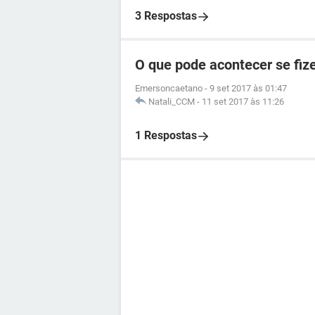
3 Respostas
O que pode acontecer se fi
Emersoncaetano
-
9 set 2017 às 01:47
Natali_CCM
-
11 set 2017 às 11:26
1 Respostas