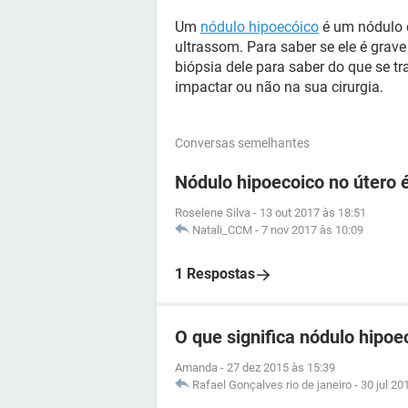
Um
nódulo hipoecóico
é um nódulo 
ultrassom. Para saber se ele é grave
biópsia dele para saber do que se tra
impactar ou não na sua cirurgia.
Conversas semelhantes
Nódulo hipoecoico no útero 
Roselene Silva
-
13 out 2017 às 18:51
Natali_CCM
-
7 nov 2017 às 10:09
1 Respostas
O que significa nódulo hipo
Amanda
-
27 dez 2015 às 15:39
Rafael Gonçalves rio de janeiro
-
30 jul 20