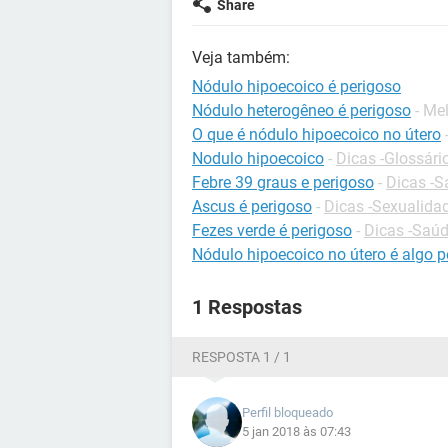
Share
Veja também:
Nódulo hipoecoico é perigoso
Nódulo heterogêneo é perigoso
- Me
O que é nódulo hipoecoico no útero
Nodulo hipoecoico
-
Dicas -Glossári
Febre 39 graus e perigoso
-
Dicas -S
Ascus é perigoso
-
Dicas -Sexualida
Fezes verde é perigoso
-
Dicas -Saú
Nódulo hipoecoico no útero é algo p
1 Respostas
RESPOSTA 1 / 1
Perfil bloqueado
5 jan 2018 às 07:43