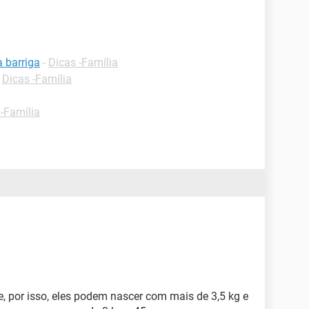
 barriga
-
Dicas -Família
-
Dicas -Família
 -Família
, por isso, eles podem nascer com mais de 3,5 kg e