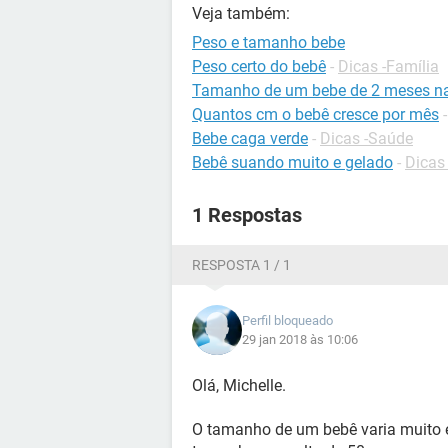
Veja também:
Peso e tamanho bebe
Peso certo do bebê
-
Dicas -Família
Tamanho de um bebe de 2 meses na
Quantos cm o bebê cresce por mês
Bebe caga verde
-
Dicas -Saúde
Bebê suando muito e gelado
-
Dicas
1 Respostas
RESPOSTA 1 / 1
Perfil bloqueado
29 jan 2018 às 10:06
Olá, Michelle.
O tamanho de um bebê varia muito e