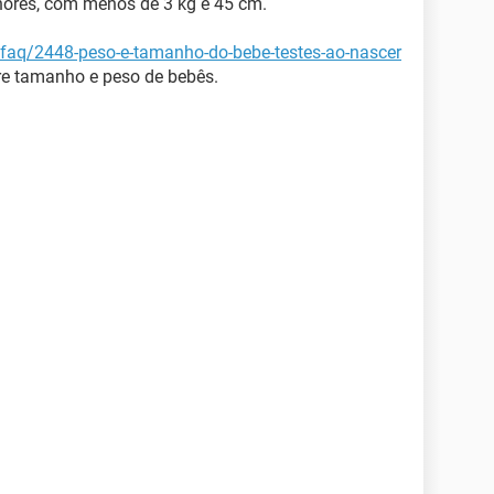
nores, com menos de 3 kg e 45 cm.
/faq/2448-peso-e-tamanho-do-bebe-testes-ao-nascer
re tamanho e peso de bebês.