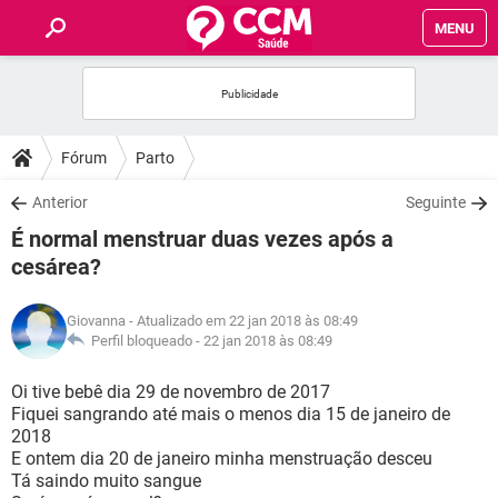
MENU
INÍCIO
FÓRUM
Fórum
Parto
SAÚDE
Anterior
Seguinte
É normal menstruar duas vezes após a
FAMÍLIA
cesárea?
NUTRIÇÃO
Giovanna
- Atualizado em 22 jan 2018 às 08:49
Perfil bloqueado -
22 jan 2018 às 08:49
BEM-ESTAR
Oi tive bebê dia 29 de novembro de 2017
Fiquei sangrando até mais o menos dia 15 de janeiro de
SEXUALIDADE
2018
E ontem dia 20 de janeiro minha menstruação desceu
Tá saindo muito sangue
GLOSSÁRIO