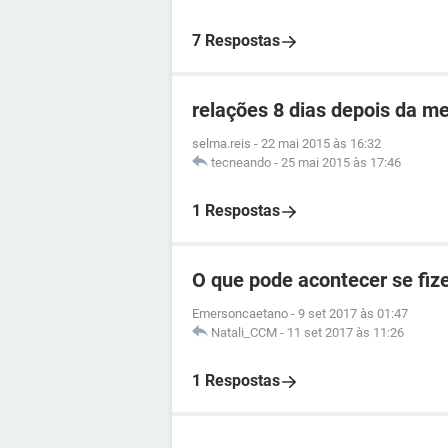
7 Respostas
relações 8 dias depois da m
selma.reis
-
22 mai 2015 às 16:32
tecneando
-
25 mai 2015 às 17:46
1 Respostas
O que pode acontecer se fi
Emersoncaetano
-
9 set 2017 às 01:47
Natali_CCM
-
11 set 2017 às 11:26
1 Respostas