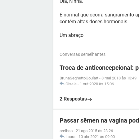
Olá, Kinha.
É normal que ocorra sangramento a
contém altas doses hormonais.
Um abraço
Conversas semelhantes
Troca de anticoncepcional: 
BrunaSeghettoGoulart
-
8 mai 2018 às 13:49
Gisele
-
1 out 2020 às 15:06
2 Respostas
Passar sêmen na vagina pod
orelhao
-
21 ago 2015 às 23:26
Laura
-
10 abr 2021 às 09:00