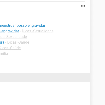
menstruar posso engravidar
 engravidar
-
Dicas -Sexualidade
cas -Sexualidade
ura
-
Dicas -Saúde
Dicas -Saúde
mília