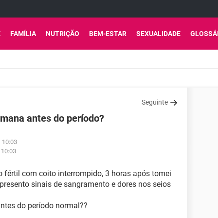
E
FAMÍLIA
NUTRIÇÃO
BEM-ESTAR
SEXUALIDADE
GLOSSÁ
Seguinte
emana antes do período?
s 10:03
 10:03
 fértil com coito interrompido, 3 horas após tomei
 apresento sinais de sangramento e dores nos seios
ntes do período normal??