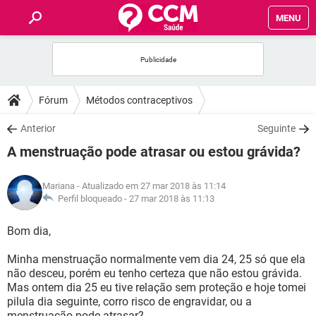
MENU
INÍCIO
FÓRUM
Fórum
Métodos contraceptivos
SAÚDE
Anterior
Seguinte
A menstruação pode atrasar ou estou grávida?
FAMÍLIA
Mariana
- Atualizado em 27 mar 2018 às 11:14
NUTRIÇÃO
Perfil bloqueado -
27 mar 2018 às 11:13
Bom dia,
BEM-ESTAR
Minha menstruação normalmente vem dia 24, 25 só que ela
SEXUALIDADE
não desceu, porém eu tenho certeza que não estou grávida.
Mas ontem dia 25 eu tive relação sem proteção e hoje tomei
pilula dia seguinte, corro risco de engravidar, ou a
GLOSSÁRIO
menstruação pode atrasar?