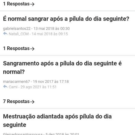
1 Respostas
É normal sangrar após a pílula do dia seguinte?
gabrielsantos22
-
13 mai 2018 às 00:30
Natali_CCM
-
14 mai 2018 às 09:15
1 Respostas
Sangramento após a pílula do dia seguinte é
normal?
mariacarmen67
-
19 nov 2017 às 17:18
Cami
-
29 ago 2021 às 11:51
7 Respostas
Mestruação adiantada após pílula do dia
seguinte
Gleicedossantossousa
-
5 dez 2018 às 20:01