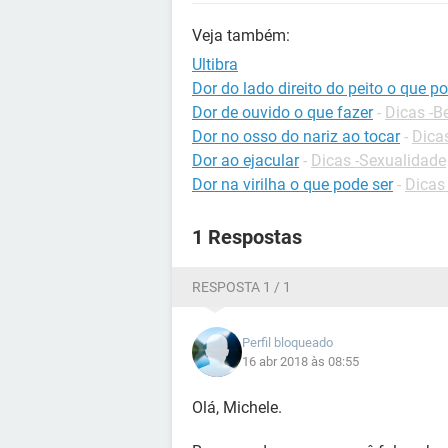
Veja também:
Ultibra
Dor do lado direito do peito o que p
Dor de ouvido o que fazer
-
Dicas -B
Dor no osso do nariz ao tocar
-
Dica
Dor ao ejacular
-
Dicas -Sexualidade
Dor na virilha o que pode ser
-
Dicas
1 Respostas
RESPOSTA 1 / 1
Perfil bloqueado
16 abr 2018 às 08:55
Olá, Michele.