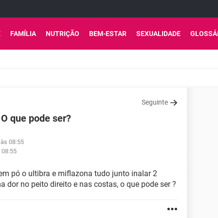
E
FAMÍLIA
NUTRIÇÃO
BEM-ESTAR
SEXUALIDADE
GLOSSÁ
Seguinte
 O que pode ser?
 às 08:55
 08:55
em pó o ultibra e miflazona tudo junto inalar 2
 dor no peito direito e nas costas, o que pode ser ?