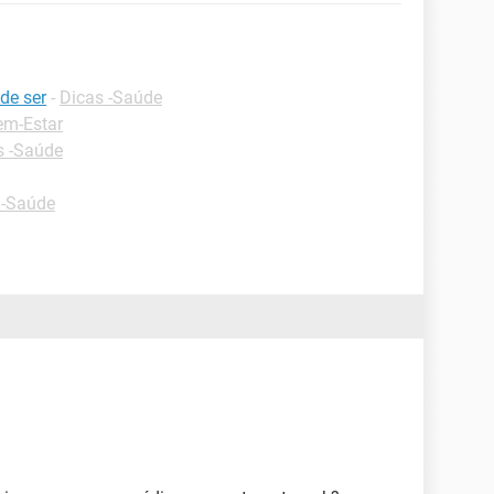
ode ser
-
Dicas -Saúde
em-Estar
s -Saúde
 -Saúde