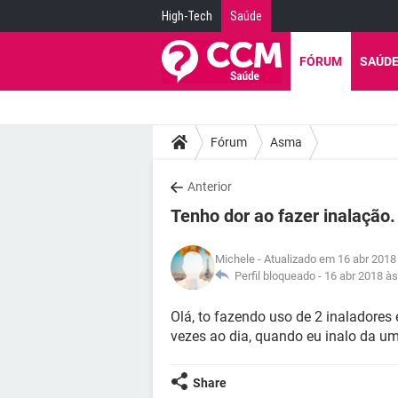
High-Tech
Saúde
FÓRUM
SAÚD
Fórum
Asma
Anterior
Tenho dor ao fazer inalação.
Michele
- Atualizado em 16 abr 2018
Perfil bloqueado -
16 abr 2018 às
Olá, to fazendo uso de 2 inaladores 
vezes ao dia, quando eu inalo da uma
Share