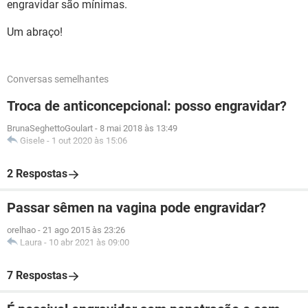
engravidar são mínimas.
Um abraço!
Conversas semelhantes
Troca de anticoncepcional: posso engravidar?
BrunaSeghettoGoulart
-
8 mai 2018 às 13:49
Gisele
-
1 out 2020 às 15:06
2 Respostas
Passar sêmen na vagina pode engravidar?
orelhao
-
21 ago 2015 às 23:26
Laura
-
10 abr 2021 às 09:00
7 Respostas