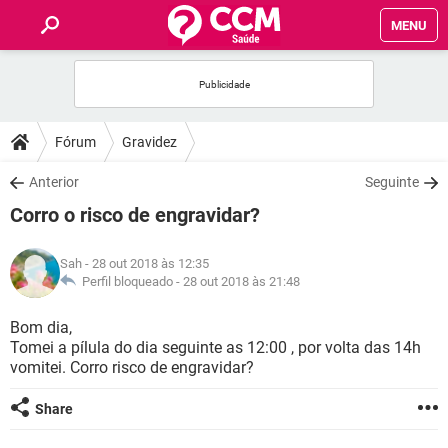
MENU
INÍCIO
FÓRUM
Fórum
Gravidez
SAÚDE
Anterior
Seguinte
Corro o risco de engravidar?
FAMÍLIA
Sah
- 28 out 2018 às 12:35
NUTRIÇÃO
Perfil bloqueado -
28 out 2018 às 21:48
Bom dia,
BEM-ESTAR
Tomei a pílula do dia seguinte as 12:00 , por volta das 14h
vomitei. Corro risco de engravidar?
SEXUALIDADE
Share
GLOSSÁRIO