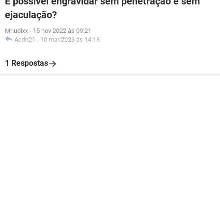
É possivel engravidar sem penetração e sem
ejaculação?
Mhudixx
-
15 nov 2022 às 09:21
Acdn21
-
10 mar 2023 às 14:18
1 Respostas