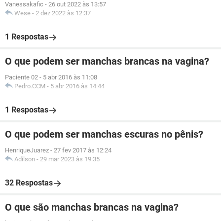
Vanessakafic
-
26 out 2022 às 13:57
Wese
-
2 dez 2022 às 12:37
1 Respostas
O que podem ser manchas brancas na vagina?
Paciente 02
-
5 abr 2016 às 11:08
Pedro.CCM
-
5 abr 2016 às 14:44
1 Respostas
O que podem ser manchas escuras no pênis?
HenriqueJuarez
-
27 fev 2017 às 12:24
Adilson
-
29 mar 2023 às 19:35
32 Respostas
O que são manchas brancas na vagina?