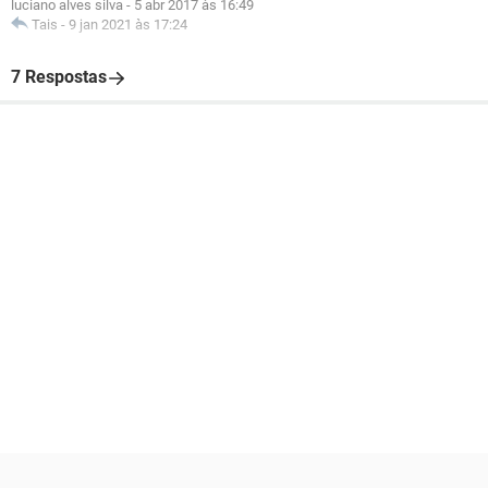
luciano alves silva
-
5 abr 2017 às 16:49
Tais
-
9 jan 2021 às 17:24
7 Respostas