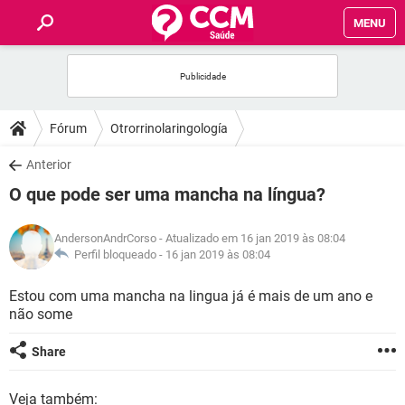
MENU
INÍCIO
FÓRUM
Fórum
Otrorrinolaringología
SAÚDE
Anterior
O que pode ser uma mancha na língua?
FAMÍLIA
AndersonAndrCorso
- Atualizado em 16 jan 2019 às 08:04
NUTRIÇÃO
Perfil bloqueado -
16 jan 2019 às 08:04
Estou com uma mancha na lingua já é mais de um ano e
BEM-ESTAR
não some
SEXUALIDADE
Share
GLOSSÁRIO
Veja também: