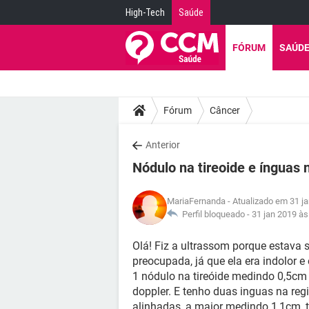
High-Tech
Saúde
FÓRUM
SAÚD
Fórum
Câncer
Anterior
Nódulo na tireoide e ínguas
MariaFernanda
- Atualizado em 31 j
Perfil bloqueado -
31 jan 2019 às
Olá! Fiz a ultrassom porque estava 
preocupada, já que ela era indolor e
1 nódulo na tireóide medindo 0,5cm 
doppler. E tenho duas inguas na reg
alinhadas, a maior medindo 1,1cm, t