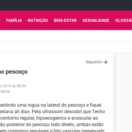
E
FAMÍLIA
NUTRIÇÃO
BEM-ESTAR
SEXUALIDADE
GLOSSÁ
Seguinte
 no pescoço
an 2019 às 08:35
 08:36
sentindo uma ingua na lateral do pescoço e fiquei
 estava ali dias. Pela ultrassom descobri que Tenho
contorno regular, hipoecogenico e avascular ao
ião posterior do pescoço lado direito, ambas estão
em contornos regulares e hilo vascular preservado.