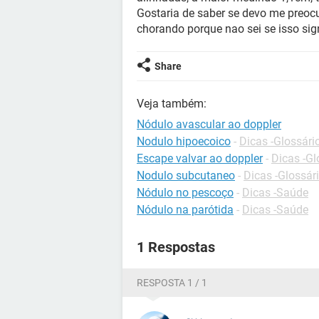
Gostaria de saber se devo me preoc
chorando porque nao sei se isso sig
Share
Veja também:
Nódulo avascular ao doppler
Nodulo hipoecoico
-
Dicas -Glossári
Escape valvar ao doppler
-
Dicas -Gl
Nodulo subcutaneo
-
Dicas -Glossár
Nódulo no pescoço
-
Dicas -Saúde
Nódulo na parótida
-
Dicas -Saúde
1 Respostas
RESPOSTA 1 / 1