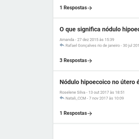
1 Respostas
O que significa nódulo hipo
Amanda
-
27 dez 2015 às 15:39
Rafael Gonçalves rio de janeiro
-
30 jul 20
3 Respostas
Nódulo hipoecoico no útero 
Roselene Silva
-
13 out 2017 às 18:51
Natali_CCM
-
7 nov 2017 às 10:09
1 Respostas