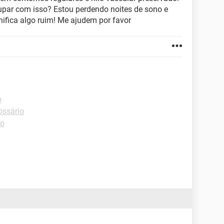
upar com isso? Estou perdendo noites de sono e
nifica algo ruim! Me ajudem por favor
o
ossário
io