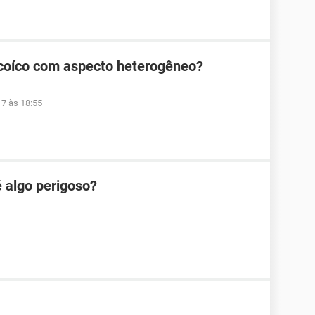
ecoíco com aspecto heterogêneo?
17 às 18:55
é algo perigoso?