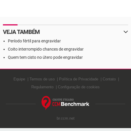
VEJA TAMBÉM
Período fértil para engravidar
Coito interrompido chances de engravidar
Quem tem cisto no útero pode engravidar
Equipe
Termos de uso
Política de Privacidade
Contato
Regulamento
Configuração de cookies
br.ccm.net