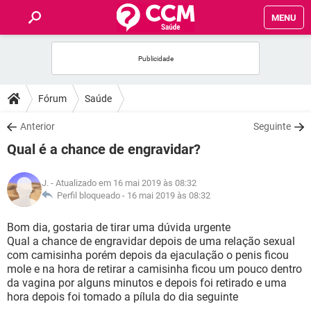
MENU
INÍCIO
FÓRUM
Fórum
Saúde
SAÚDE
Anterior
Seguinte
Qual é a chance de engravidar?
FAMÍLIA
J.
- Atualizado em 16 mai 2019 às 08:32
NUTRIÇÃO
Perfil bloqueado -
16 mai 2019 às 08:32
Bom dia, gostaria de tirar uma dúvida urgente
BEM-ESTAR
Qual a chance de engravidar depois de uma relação sexual
com camisinha porém depois da ejaculação o penis ficou
SEXUALIDADE
mole e na hora de retirar a camisinha ficou um pouco dentro
da vagina por alguns minutos e depois foi retirado e uma
hora depois foi tomado a pílula do dia seguinte
GLOSSÁRIO