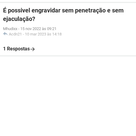
É possivel engravidar sem penetração e sem
ejaculação?
Mhudixx
-
15 nov 2022 às 09:21
Acdn21
-
10 mar 2023 às 14:18
1 Respostas