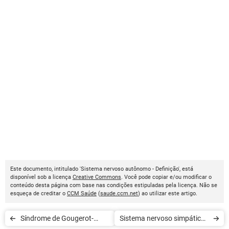
Este documento, intitulado 'Sistema nervoso autônomo - Definição', está
disponível sob a licença
Creative Commons
. Você pode copiar e/ou modificar o
conteúdo desta página com base nas condições estipuladas pela licença. Não se
esqueça de creditar o
CCM Saúde
(
saude.ccm.net
) ao utilizar este artigo.
Síndrome de Gougerot-
Sistema nervoso simpático -