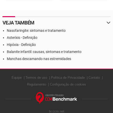
Sjögren - Definição
Definição
VEJA TAMBÉM
Nasofaringite: sintomas e tratamento
Asteríxis - Definição
Hipóxia - Definição
Balanite infantil: causas, sintomas e tratamento
Manchas descamando nas estremidades
Equipe
Termos de uso
Política de Privacidade
Contato
Regulamento
Configuração de cookies
br.ccm.net