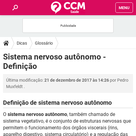
MENU
INÍCIO
FÓRUM
Dicas
Glossário
SAÚDE
Sistema nervoso autônomo -
Definição
FAMÍLIA
Última modificação:
21 de dezembro de 2017 às 14:26
por
Pedro
NUTRIÇÃO
Muxfeldt
.
BEM-ESTAR
Definição de sistema nervoso autônomo
O
sistema nervoso autônomo
, também chamado de
SEXUALIDADE
sistema vegetativo, é o conjunto de estruturas nervosas que
permitem o funcionamento dos órgãos viscerais (rins,
GLOSSÁRIO
aparelho digestivo, sistema circulatório) e a regulação das