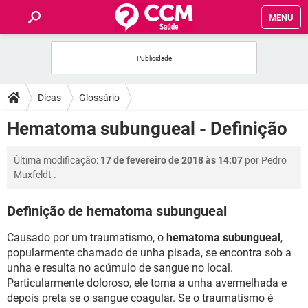
MENU
INÍCIO
FÓRUM
Dicas
Glossário
SAÚDE
Hematoma subungueal - Definição
FAMÍLIA
Última modificação:
17 de fevereiro de 2018 às 14:07
por
Pedro
Muxfeldt
.
NUTRIÇÃO
Definição de hematoma subungueal
BEM-ESTAR
Causado por um traumatismo, o
hematoma subungueal
,
popularmente chamado de unha pisada, se encontra sob a
SEXUALIDADE
unha e resulta no acúmulo de sangue no local.
Particularmente doloroso, ele torna a unha avermelhada e
depois preta se o sangue coagular. Se o traumatismo é
GLOSSÁRIO